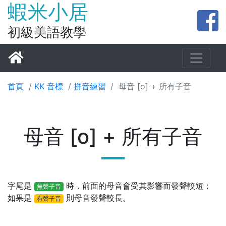
蝦米小居
初級美語教學
首頁
/
KK 音標
/
拼音練習
/
母音 [o] + 所有子音
母音 [o] + 所有子音
字尾是
時，前面的母音會受其影響而
發聲較短
；
無聲子音
如果是
則母音
發聲較長
。
有聲子音