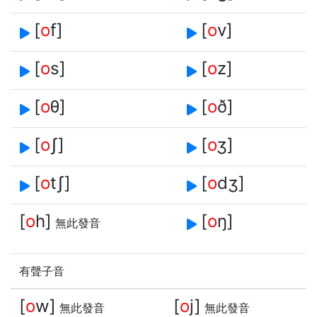
[
o
f]
[
o
v]
[
o
s]
[
o
z]
[
o
θ]
[
o
ð]
[
o
ʃ]
[
o
ʒ]
[
o
tʃ]
[
o
dʒ]
[
o
h]
[
o
ŋ]
無此發音
有聲子音
[
o
w]
[
o
j]
無此發音
無此發音