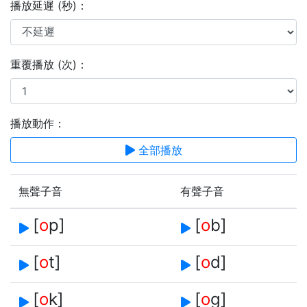
播放延遲 (秒)：
重覆播放 (次)：
播放動作：
全部播放
無聲子音
有聲子音
[
o
p]
[
o
b]
[
o
t]
[
o
d]
[
o
k]
[
o
g]