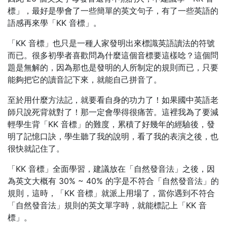
標」，最好是學會了一些簡單的英文句子，有了一些英語的
語感再來學「KK 音標」。
「KK 音標」也只是一種人家發明出來標識英語讀法的符號
而已。很多初學者喜歡問
為什麼這個音標要這樣唸
？這個問
題是無解的，因為那也是發明的人所制定的規則而已，只要
能夠把它的讀音記下來，就能自己拼音了。
至於用什麼方法記，就要看自身的功力了！如果國中英語老
師只說
死背就對了
！那一定會學得很痛苦。這裡我為了要減
輕學生背「KK 音標」的難度，累積了好幾年的經驗後，發
明了記憶口訣，學生聽了我的說明，看了我的表演之後，也
很快就記住了。
「KK 音標」全面學習，建議放在「自然發音法」之後，因
為英文大概有 30% ~ 40% 的字是不符合「自然發音法」的
規則，這時，「KK 音標」就派上用場了，當你遇到不符合
「自然發音法」規則的英文單字時，就能標記上「KK 音
標」。