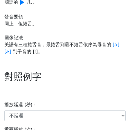
ㄦ
國語的
。
發音要領
同上，但捲舌。
圖像記法
美語有三種捲舌音，最捲舌到最不捲舌依序為母音的
[ɝ]
[ɚ]
到子音的 [r]。
對照例字
播放延遲 (秒)：
重覆播放 (次)：