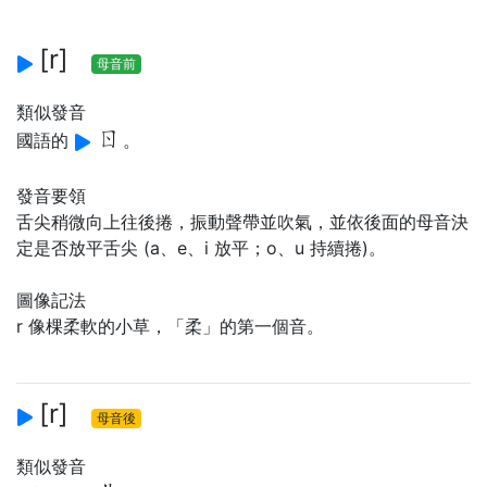
[r]
母音前
類似發音
ㄖ
國語的
。
發音要領
舌尖稍微向上往後捲，振動聲帶並吹氣，並依後面的母音決
定是否放平舌尖 (a、e、i 放平；o、u 持續捲)。
圖像記法
r 像棵柔軟的小草，「柔」的第一個音。
[r]
母音後
類似發音