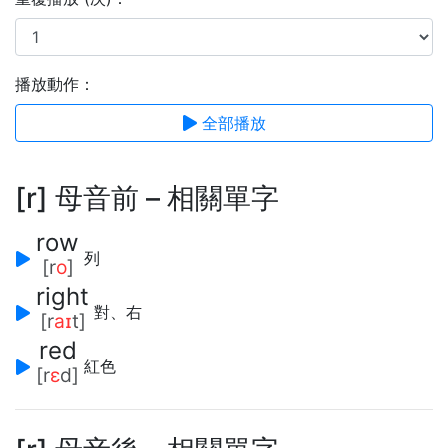
播放動作：
全部播放
[r] 母音前 – 相關單字
row
列
[r
o
]
right
對、右
[r
aɪ
t]
red
紅色
[r
ɛ
d]