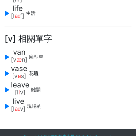
life
生活
[l
aɪ
f]
[v] 相關單字
van
廂型車
[v
æ
n]
vase
花瓶
[v
e
s]
leave
離開
[l
i
v]
live
現場的
[l
aɪ
v]