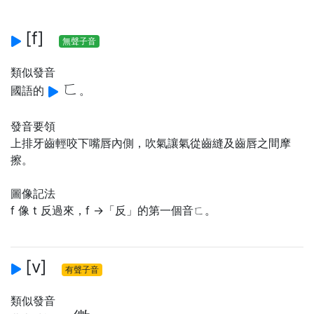
[f]
無聲子音
類似發音
ㄈ
國語的
。
發音要領
上排牙齒輕咬下嘴唇內側，吹氣讓氣從齒縫及齒唇之間摩
擦。
圖像記法
f 像 t 反過來，f →「反」的第一個音ㄈ。
[v]
有聲子音
類似發音