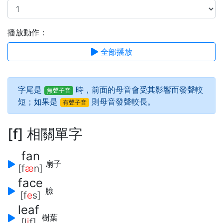
播放動作：
全部播放
字尾是
時，前面的母音會受其影響而
發聲較
無聲子音
短
；如果是
則母音
發聲較長
。
有聲子音
[f] 相關單字
fan
扇子
[f
æ
n]
face
臉
[f
e
s]
leaf
樹葉
[l
i
f]