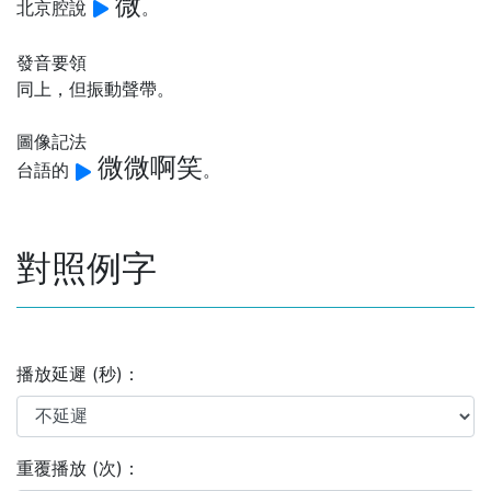
微
北京腔說
。
發音要領
同上，但振動聲帶。
圖像記法
微微啊笑
台語的
。
對照例字
播放延遲 (秒)：
重覆播放 (次)：